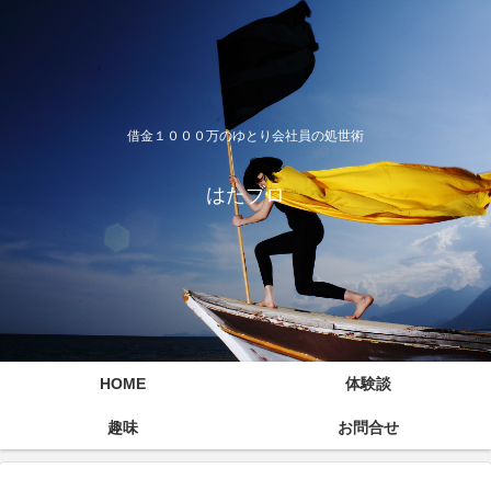
借金１０００万のゆとり会社員の処世術
はたブロ
HOME
体験談
趣味
お問合せ