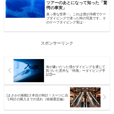
半後を振り返って、効果...
ツアーのあとになって知った「驚
愕の事実」
真っ青な世界‥。これは僕が沖縄でケー
ブダイビングで潜った時の写真です。そ
のケーブダイビング実は‥
スポンサーリンク
海が嫌いだった僕がダイビングを通じて
気づいた意外な「特徴」〜ダイビング手
記③〜
[まさかの衝動]２本目の時計！スーツに合
う時計の購入までの流れ（候補選定編）