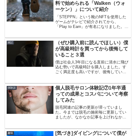
ュアル過ぎてスーツに合わ...
料で始められる「Walken（ウォ
ーケン）」について紹介
「STEPPN」という靴のNFTを使用した
ゲームがテレビで紹介されてから、
「Play to Earn」が有名になりました。そ
の「STEPPN」ですが、始めるには靴の
NFTを購入する必要があるため、初期費
用がかかることが難点でした。今回は無
（ぜひ購入前に読んでほしい）僕
雑記
料...
が高級時計を買ってから後悔して
いること３選
僕は社会人3年目になる直前に清水に飛び
込む勢いで高級時計を購入しました。す
ごく満足度も高いですが、後悔している
ことがあります。それは‥
個人脱毛サロン体験記⑦1年半通
体験談
っての成果とコスパについて考察
してみた
脱毛関連の記事の更新が滞っていまし
た。今までは脱毛の施術毎に更新してい
ましたが、なかなか記事を上げれなかっ
たのはいくつかの理由があります。そん
なこんなしているうちに脱毛を始めて1年
半経過しました。今回は脱毛を初めて1年
[気づき]ダイビングについて僕が
趣味