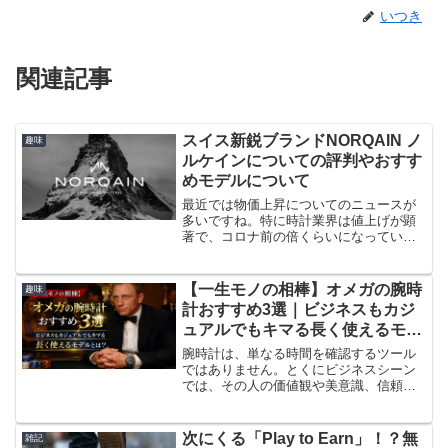
いつき
関連記事
スイス新鋭ブランドNORQAIN ノ
趣味
ルケインについての評判やおすす
めモデルについて
最近では物価上昇についてのニュースが
多いですね。特に時計業界は値上げが顕
著で、コロナ前の倍くらいになっている
時計もあります。貯金のスピードよりも
値上げのスピードの方が早いと感じる方
もいるかと思います。今回は3本目のクロ
【一生モノの相棒】オメガの腕時
趣味
ノマスタースポーツを購...
計おすすめ3選｜ビジネスもカジ
ュアルでもキマる長く使えるモデ
ルとは？
腕時計は、単なる時間を確認するツール
ではありません。とくにビジネスシーン
では、その人の価値観や美意識、信頼感
を伝える「名刺以上の名刺」として機能
します。とはいえ、休日にしか使えない
ようなフォーマル一辺倒の時計も、カジ
次にくる「Play to Earn」！？無
雑記