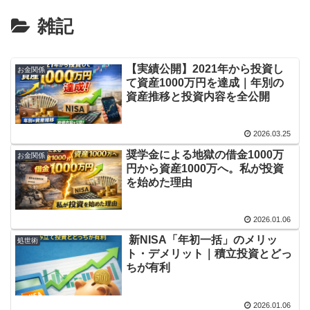
雑記
【実績公開】2021年から投資し
お金関係
て資産1000万円を達成｜年別の
資産推移と投資内容を全公開
2026.03.25
奨学金による地獄の借金1000万
お金関係
円から資産1000万へ。私が投資
を始めた理由
2026.01.06
新NISA「年初一括」のメリッ
処世術
ト・デメリット｜積立投資とどっ
ちが有利
2026.01.06