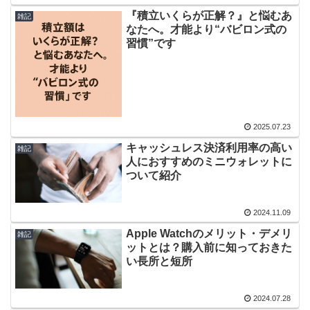
『積立いくらが正解？』と悩むあ
雑記
なたへ。才能より“バビロン式の
習慣”です
2025.07.23
キャッシュレス決済利用率の高い
雑記
人におすすめのミニウォレットに
ついて紹介
2024.11.09
Apple Watchのメリット・デメリ
雑記
ットとは？購入前に知っておきた
い長所と短所
2024.07.28