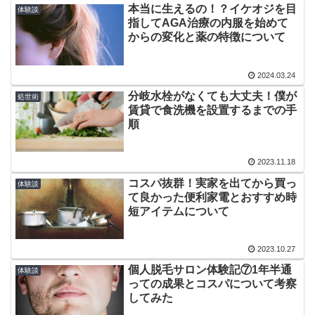
本当に生えるの！？イケオジを目
体験談
指してAGA治療の内服を始めて
からの変化と薬の特徴について
2024.03.24
分岐水栓がなくても大丈夫！僕が
処世術
賃貸で食洗機を設置するまでの手
順
2023.11.18
コスパ抜群！実家を出てから買っ
体験談
て良かった便利家電とおすすめ時
短アイテムについて
2023.10.27
個人脱毛サロン体験記⑦1年半通
体験談
っての成果とコスパについて考察
してみた