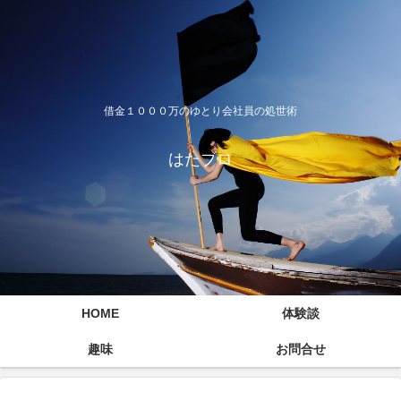
借金１０００万のゆとり会社員の処世術
はたブロ
HOME
体験談
趣味
お問合せ