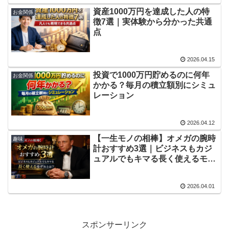
資産1000万円を達成した人の特
お金関係
徴7選｜実体験から分かった共通
点
2026.04.15
投資で1000万円貯めるのに何年
お金関係
かかる？毎月の積立額別にシミュ
レーション
2026.04.12
【一生モノの相棒】オメガの腕時
趣味
計おすすめ3選｜ビジネスもカジ
ュアルでもキマる長く使えるモデ
ルとは？
2026.04.01
スポンサーリンク