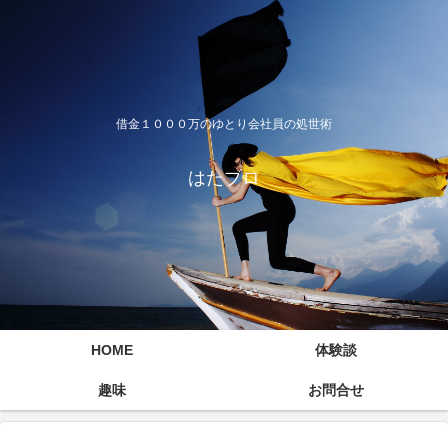
借金１０００万のゆとり会社員の処世術
はたブロ
HOME
体験談
趣味
お問合せ