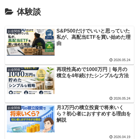
体験談
S&P500だけでいいと思っていた
お金関係
私が、高配当ETFを買い始めた理
由
2026.05.24
再現性高めで1000万円｜毎月の
お金関係
積立を4年続けたシンプルな方法
2026.05.24
月3万円の積立投資で将来いく
お金関係
ら？初心者におすすめする理由を
解説
2026.04.19