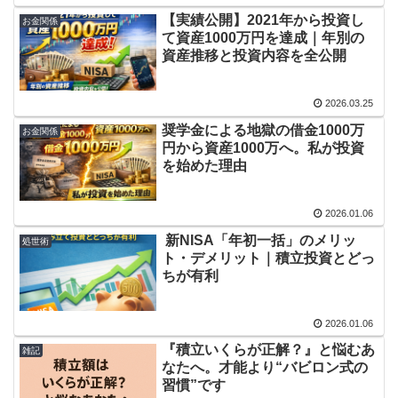
【実績公開】2021年から投資し
お金関係
て資産1000万円を達成｜年別の
資産推移と投資内容を全公開
2026.03.25
奨学金による地獄の借金1000万
お金関係
円から資産1000万へ。私が投資
を始めた理由
2026.01.06
新NISA「年初一括」のメリッ
処世術
ト・デメリット｜積立投資とどっ
ちが有利
2026.01.06
『積立いくらが正解？』と悩むあ
雑記
なたへ。才能より“バビロン式の
習慣”です