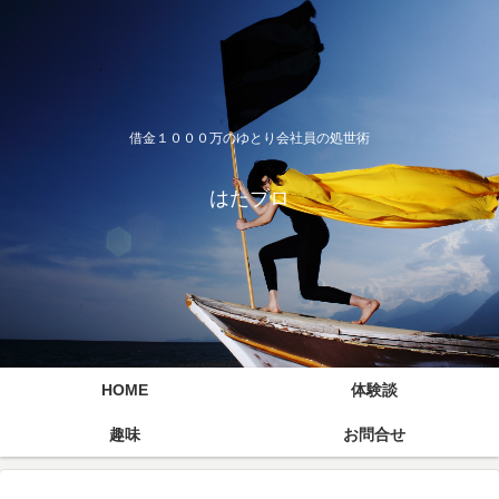
借金１０００万のゆとり会社員の処世術
はたブロ
HOME
体験談
趣味
お問合せ