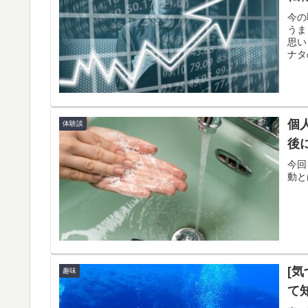
今の
うま
思い
ナタ
個
体験談
後
今回
動と
[
趣味
て