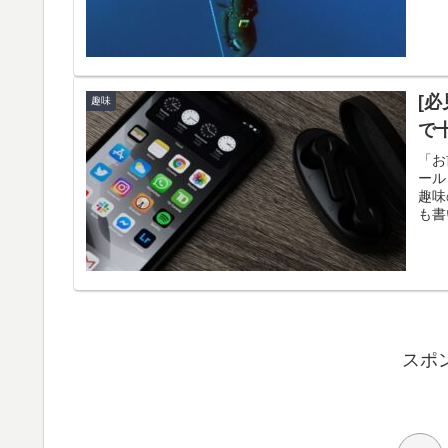
[必
趣味
で
「お
ール
趣味
も書
スポ