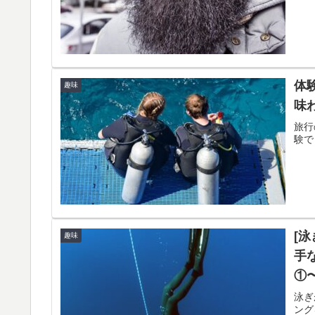
体
趣味
味
旅行
験で
[
趣味
手
①
泳ぎ
ング