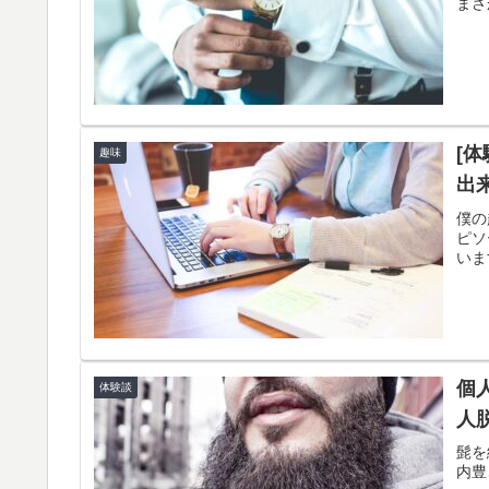
まさ
[
趣味
出
僕の
ピソ
いま
個
体験談
人
髭を
内豊