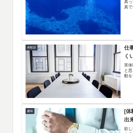
真っ
真で
仕
体験談
く
実体
と思
動を
[
趣味
出
欲し