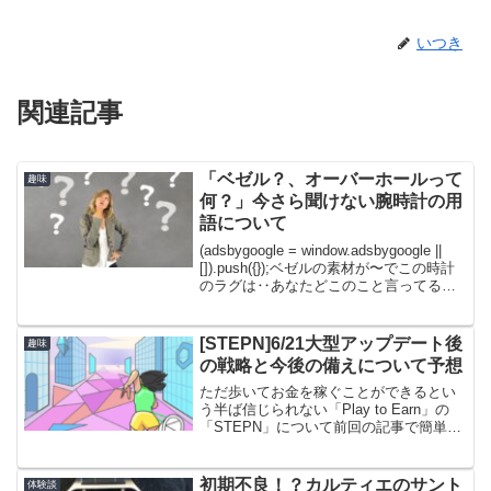
いつき
関連記事
「ベゼル？、オーバーホールって
趣味
何？」今さら聞けない腕時計の用
語について
(adsbygoogle = window.adsbygoogle ||
[]).push({});ベゼルの素材が〜でこの時計
のラグは‥あなたどこのこと言ってるん
だろうか‥ベゼル、ラグ、オーバーホー
ルetc‥と腕時計には専門用語が多く、詳
し...
[STEPN]6/21大型アップデート後
趣味
の戦略と今後の備えについて予想
ただ歩いてお金を稼ぐことができるとい
う半ば信じられない「Play to Earn」の
「STEPN」について前回の記事で簡単に
紹介しました。「SETPN」は現在、
SolanaとBNBのどちらかのチェーンを使
用して靴のNFTを購入して歩いて仮想...
初期不良！？カルティエのサント
体験談