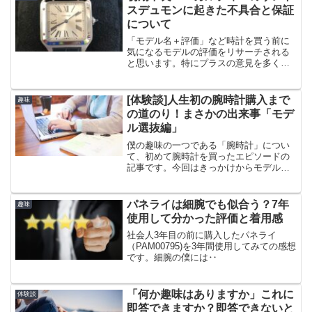
スデュモンに起きた不具合と保証
について
「モデル名＋評価」など時計を買う前に
気になるモデルの評価をリサーチされる
と思います。特にプラスの意見を多く探
すことでご自身を納得させている方が多
いと思います。また「故障」、「修
理」、「初期不良」などの不具合などに
[体験談]人生初の腕時計購入まで
趣味
ついても調べる方も多い方と思...
の道のり！まさかの出来事「モデ
ル選抜編」
僕の趣味の一つである「腕時計」につい
て、初めて腕時計を買ったエピソードの
記事です。今回はきっかけからモデル選
びについて書いています。
パネライは細腕でも似合う？7年
趣味
使用して分かった評価と着用感
社会人3年目の前に購入したパネライ
（PAM00795)を3年間使用してみての感想
です。細腕の僕には‥
「何か趣味はありますか」これに
体験談
即答できますか？即答できないと