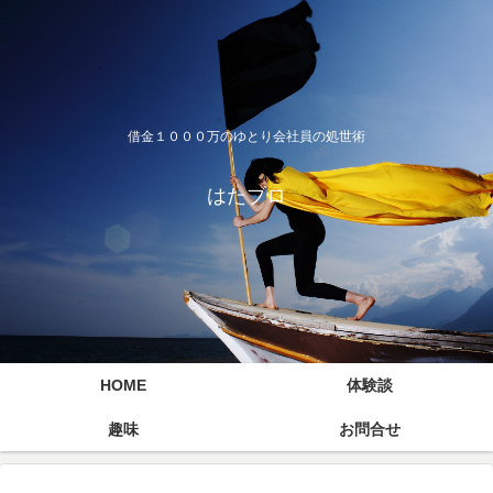
借金１０００万のゆとり会社員の処世術
はたブロ
HOME
体験談
趣味
お問合せ