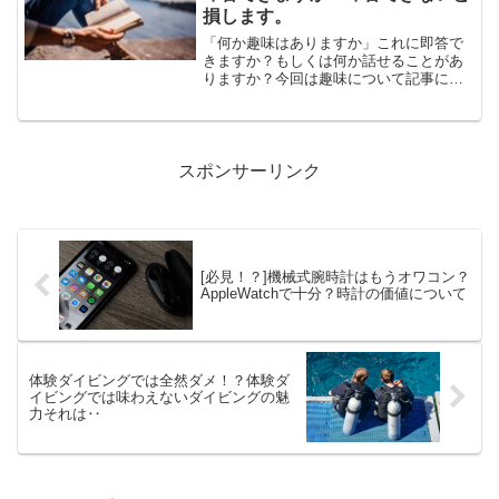
損します。
「何か趣味はありますか」これに即答で
きますか？もしくは何か話せることがあ
りますか？今回は趣味について記事にし
ています。
スポンサーリンク
[必見！？]機械式腕時計はもうオワコン？
AppleWatchで十分？時計の価値について
体験ダイビングでは全然ダメ！？体験ダ
イビングでは味わえないダイビングの魅
力それは‥