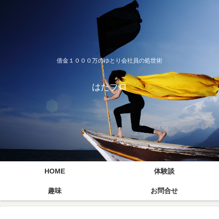
借金１０００万のゆとり会社員の処世術
はたブロ
HOME
体験談
趣味
お問合せ