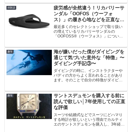
疲労感が全然違う！リカバリーサ
体験談
ンダル「OOFOS（ウーフォ
ス）」の履き心地などを正直な評
価
最近多くのセレクトショップで取り扱い
の増えているリカバリーサンダルの
「OOFOSS®（ウーフォス）」につい
て、実際に約1年使用した僕が正直な使用
感について紹介します。
海が嫌いだった僕がダイビングを
趣味
通じて気づいた意外な「特徴」〜
ダイビング手記③〜
ダイビングの時に、インストラクターや
バディの方からよく言われることがあり
ます。そのことで自分の特徴がダイビン
グに役立っていることに気づきました。
それは‥。
サントスデュモンを購入する前に
趣味
読んで欲しい│7年使用しての正直
な評価
スーツや結婚式などでスーツにどハマり
する時計が欲しいという理由でカルティ
エのサントスデュモンを購入し、3年経ち
ました。今回はサントスデュモンを3年使