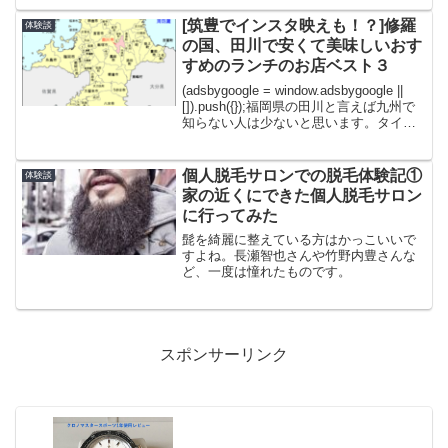
用しての正直な評価を書いていきます。
この記事でわかることカルティエの魅力
[筑豊でインスタ映えも！？]修羅
体験談
についてサントスデュ...
の国、田川で安くて美味しいおす
すめのランチのお店ベスト３
(adsbygoogle = window.adsbygoogle ||
[]).push({});福岡県の田川と言えば九州で
知らない人は少ないと思います。タイト
ルで修羅の国と書いているので、検索す
ると治安や事件など物騒なワードが出て
きます...
個人脱毛サロンでの脱毛体験記①
体験談
家の近くにできた個人脱毛サロン
に行ってみた
髭を綺麗に整えている方はかっこいいで
すよね。長瀬智也さんや竹野内豊さんな
ど、一度は憧れたものです。
スポンサーリンク