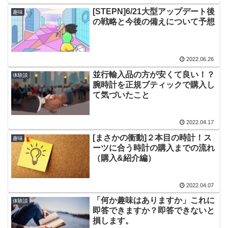
[STEPN]6/21大型アップデート後
趣味
の戦略と今後の備えについて予想
2022.06.26
並行輸入品の方が安くて良い！？
体験談
腕時計を正規ブティックで購入し
て気づいたこと
2022.04.17
[まさかの衝動]２本目の時計！ス
趣味
ーツに合う時計の購入までの流れ
（購入&紹介編）
2022.04.07
「何か趣味はありますか」これに
体験談
即答できますか？即答できないと
損します。