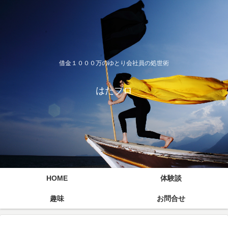
借金１０００万のゆとり会社員の処世術
はたブロ
HOME
体験談
趣味
お問合せ