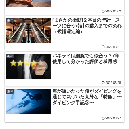
2022.04.02
[まさかの衝動]２本目の時計！ス
趣味
ーツに合う時計の購入までの流れ
（候補選定編）
2022.03.31
パネライは細腕でも似合う？7年
趣味
使用して分かった評価と着用感
2022.03.28
海が嫌いだった僕がダイビングを
趣味
通じて気づいた意外な「特徴」〜
ダイビング手記③〜
2022.03.27