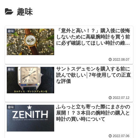
趣味
「意外と高い！？」購入後に後悔
趣味
しないために高級腕時計を買う前
に必ず確認してほしい時計の維持
費について
2022.08.07
サントスデュモンを購入する前に
趣味
読んで欲しい│7年使用しての正直
な評価
2022.07.12
ふらっと立ち寄った際にまさかの
趣味
展開！？３本目の腕時計の購入と
時計の買い時について
2022.07.06