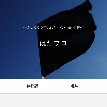
借金１０００万のゆとり会社員の処世術
はたブロ
体験談
趣味