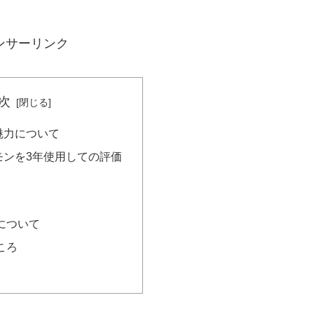
ンサーリンク
次
魅力について
モンを3年使用しての評価
について
ころ