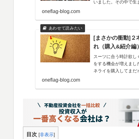
いました。その中で生
oneflag-blog.com
[まさかの衝動]
れ（購入&紹介編
スーツに合う時計欲し
をする機会が増えまし
ネライを購入してまだ
た。その際、僕が購入
oneflag-blog.com
目次
[
非表示
]