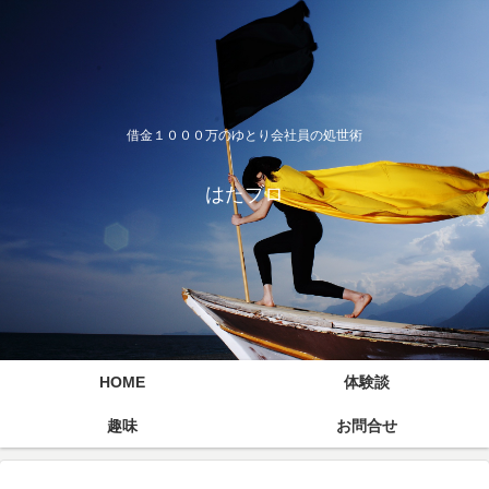
借金１０００万のゆとり会社員の処世術
はたブロ
HOME
体験談
趣味
お問合せ