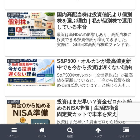
ていって、最終的に元本割れしてしまっ
たら…」「投資はギャンブル」「NISAは
国の陰謀」こうした不安の声は、投資初
国内高配当株は投資信託より個別
お金関係
心者だけでな...
株を選ぶ理由｜私が個別株で運用
している本音
最近は新NISAの影響もあり、高配当株に
投資できる投資信託が増えてきました。
実際に、SBI日本高配当株式ファンド楽
天・高配当株ファンドTracersシリーズ上
記以外でも「投資信託で高配当投資を始
めたい」という人向けの商品も増えてい
S&P500・オルカンが最高値更新
お金関係
ます。そん...
中でも今から投資は遅くない理由
S&P500やオルカン（全世界株式）が最高
値を更新していると、「今から投資を始
めるのは遅いのでは？」と感じる人も多
いでしょう。NISA口座を開設したもの
の、相場が高く見えて一歩踏み出せない
人も少なくありません。実際に仕事仲間
投資はまだ早い？資金ゼロから始
お金関係
の方でも、NIS...
めるNISA準備｜生活防衛資金と
固定費カットで未来を変える
投資はまだ早い？資金ゼロから始める
NISA準備｜生活防衛資金と固定費カット
で未来を変える「NISA始めたいけど、そ
んな余裕ないよ…」というあなたへ「投
メニュー
ホーム
検索
トップ
サイドバー