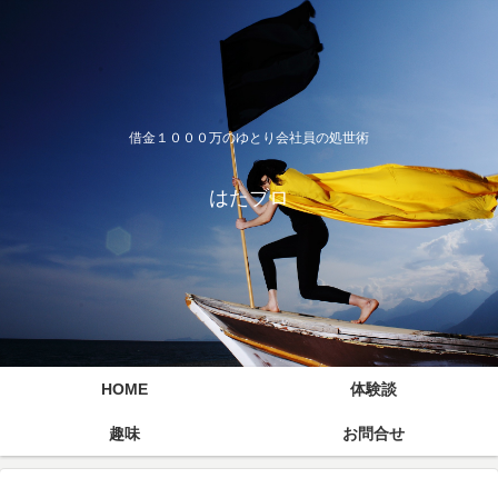
借金１０００万のゆとり会社員の処世術
はたブロ
HOME
体験談
趣味
お問合せ