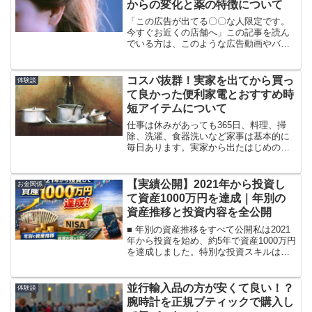
からの変化と薬の特徴について
「この広告が出てる〇〇な人限定です。
今すぐお近くの店舗へ」この記事を読ん
でいる方は、このような広告動画やバナ
ーをよく見る男性が多いと思います。実
際、私もその一人です。あからさまに禿
げている訳ではありませんが、頭頂部が
コスパ抜群！実家を出てから買っ
体験談
少し気になり始めていた時...
て良かった便利家電とおすすめ時
短アイテムについて
仕事は休みがあっても365日、料理、掃
除、洗濯、食器洗いなど家事は基本的に
毎日あります。実家から出たはじめのう
ちは、特に苦にならずにできると思いま
す。しかし、途中から面倒になる方や、
そもそも家事が嫌いな方は多いかと思い
【実績公開】2021年から投資し
お金関係
ます。実際にアンケート...
て資産1000万円を達成｜年別の
資産推移と投資内容を全公開
■ 年別の資産推移をすべて公開私は2021
年から投資を始め、約5年で資産1000万円
を達成しました。特別な投資スキルはな
く、主にS&P500のインデックス投資と高
配当株を活用しています。本記事では、
年別の資産推移と投資内容をすべて公開
並行輸入品の方が安くて良い！？
体験談
します...
腕時計を正規ブティックで購入し