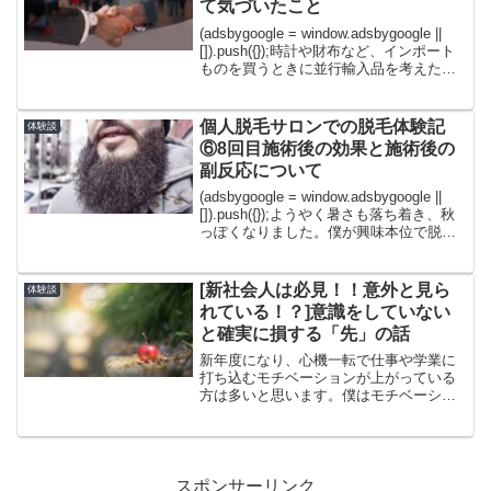
て気づいたこと
(adsbygoogle = window.adsbygoogle ||
[]).push({});時計や財布など、インポート
ものを買うときに並行輸入品を考えたこ
とはありませんか？並行輸入品は安い並
行輸入品は偽物がある並行輸入品は修理
ができ...
個人脱毛サロンでの脱毛体験記
体験談
⑥8回目施術後の効果と施術後の
副反応について
(adsbygoogle = window.adsbygoogle ||
[]).push({});ようやく暑さも落ち着き、秋
っぽくなりました。僕が興味本位で脱毛
を始めてそろそろ1年近くになります。今
回は8回目の施術で過去最高出力を試して
み...
[新社会人は必見！！意外と見ら
体験談
れている！？]意識をしていない
と確実に損する「先」の話
新年度になり、心機一転で仕事や学業に
打ち込むモチベーションが上がっている
方は多いと思います。僕はモチベーショ
ンを上げるためにカバンの新調を考えて
います。「今年から新社会人で仕事を頑
張りたい！」「今年こそは仕事で結果を
出したい」「今年こそは彼...
スポンサーリンク