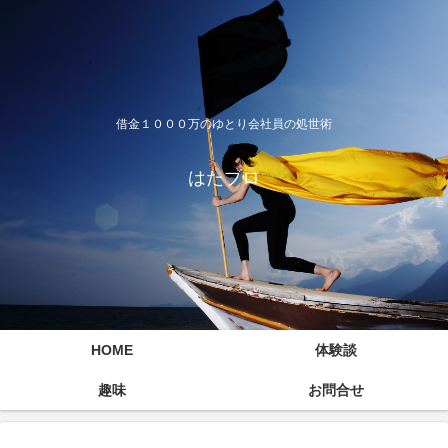
借金１０００万のゆとり会社員の処世術
はたブロ
HOME
体験談
趣味
お問合せ